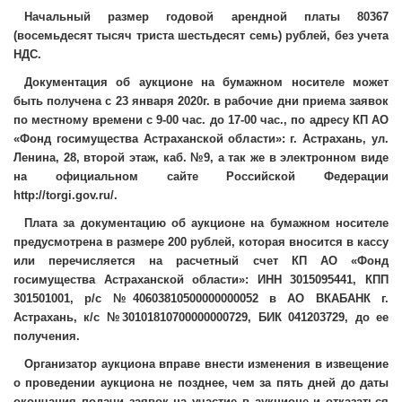
Начальный размер годовой арендной платы 80367
(восемьдесят тысяч триста шестьдесят семь) рублей, без учета
НДС.
Документация об аукционе на бумажном носителе может
быть получена с 23 января 2020г. в рабочие дни приема заявок
по местному времени с 9-00 час. до 17-00 час., по адресу КП АО
«Фонд госимущества Астраханской области»: г. Астрахань, ул.
Ленина, 28, второй этаж, каб. №9, а так же в электронном виде
на официальном сайте Российской Федерации
http://torgi.gov.ru/.
Плата за документацию об аукционе на бумажном носителе
предусмотрена в размере 200 рублей, которая вносится в кассу
или перечисляется на расчетный счет КП АО «Фонд
госимущества Астраханской области»: ИНН 3015095441, КПП
301501001, р/с №40603810500000000052 в АО ВКАБАНК г.
Астрахань, к/с №30101810700000000729, БИК 041203729, до ее
получения.
Организатор аукциона вправе внести изменения в извещение
о проведении аукциона не позднее, чем за пять дней до даты
окончания подачи заявок на участие в аукционе и отказаться