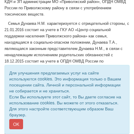
КДН и ЗП администрации МО «Приволжский район», ОПДН ОМВД
России по Приволжскому району в связи с употреблением
токсических веществ.
Семья Дунаева Н.М. характеризуется с отрицательной стороны, с
21.01.2016 состоит на учете в ГКУ АО «Центр социальной
поддержки населения Приволжского района» как семья,
находящаяся в социально-опасном положении, Дунаева Т.А.,
являющаяся законным представителем Дунаева Н.М., в связи с
ненадлежащим исполнением родительских обязанностей с
18.12.2015 состоит на учете в ОПДН ОМВД России по
Приволжскому району.
Для улучшения предлагаемых услуг на сайте
Так, проверкой учетно-профилактической карточки Дунаева Н.М.
используются cookies. Это информация только о Вашем
установлено, что в нарушение вышеуказанного законодательства
посещении сайта. Личной и персональной информации
индивидуально- ОПДН ОМВД России по Приволжскому району
не собирается и не храниться.
профилактический план по работе с несовершеннолетним не
Если Вы используете этот сайт, то Вы даете согласие на
утвержден, работа по привлечению иных лиц к профилактическим
использование cookies. Вы можете от этого отказаться.
Для этого настройте соответствующим образом Ваш
мероприятиям, способным оказать положительное влияние на
браузер.
несовершеннолетнего, не организована, круг общения подростка не
установлен, схемы связей с указанием сведений о лицах, с
OK
которыми общается несовершеннолетний и характер их влияния на
него не составлены, обследование семейно-бытовых условий