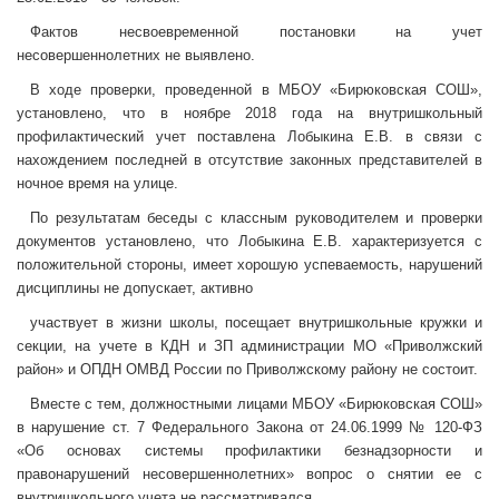
Фактов несвоевременной постановки на учет
несовершеннолетних не выявлено.
В ходе проверки, проведенной в МБОУ «Бирюковская СОШ»,
установлено, что в ноябре 2018 года на внутришкольный
профилактический учет поставлена Лобыкина Е.В. в связи с
нахождением последней в отсутствие законных представителей в
ночное время на улице.
По результатам беседы с классным руководителем и проверки
документов установлено, что Лобыкина Е.В. характеризуется с
положительной стороны, имеет хорошую успеваемость, нарушений
дисциплины не допускает, активно
участвует в жизни школы, посещает внутришкольные кружки и
секции, на учете в КДН и ЗП администрации МО «Приволжский
район» и ОПДН ОМВД России по Приволжскому району не состоит.
Вместе с тем, должностными лицами МБОУ «Бирюковская СОШ»
в нарушение ст. 7 Федерального Закона от 24.06.1999 № 120-ФЗ
«Об основах системы профилактики безнадзорности и
правонарушений несовершеннолетних» вопрос о снятии ее с
внутришкольного учета не рассматривался.