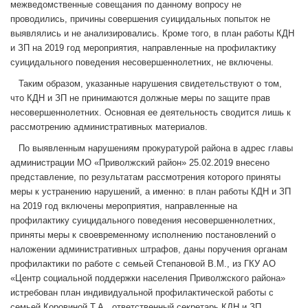
межведомственные совещания по данному вопросу не
проводились, причины совершения суицидальных попыток не
выявлялись и не анализировались. Кроме того, в план работы КДН
и ЗП на 2019 год мероприятия, направленные на профилактику
суицидального поведения несовершеннолетних, не включены.
Таким образом, указанные нарушения свидетельствуют о том,
что КДН и ЗП не принимаются должные меры по защите прав
несовершеннолетних. Основная ее деятельность сводится лишь к
рассмотрению административных материалов.
По выявленным нарушениям прокуратурой района в адрес главы
администрации МО «Приволжский район» 25.02.2019 внесено
представление, по результатам рассмотрения которого приняты
меры к устранению нарушений, а именно: в план работы КДН и ЗП
на 2019 год включены мероприятия, направленные на
профилактику суицидального поведения несовершеннолетних,
приняты меры к своевременному исполнению постановлений о
наложении административных штрафов, даны поручения органам
профилактики по работе с семьей Степановой В.М., из ГКУ АО
«Центр социальной поддержки населения Приволжского района»
истребован план индивидуальной профилактической работы с
семьей Коровиной Т.А., ответственный секретарь КДН и ЗП