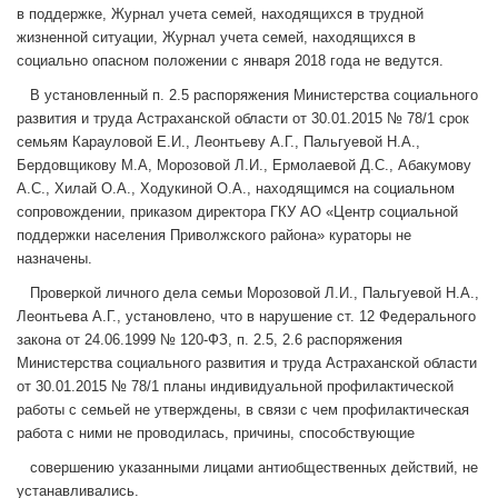
в поддержке, Журнал учета семей, находящихся в трудной
жизненной ситуации, Журнал учета семей, находящихся в
социально опасном положении с января 2018 года не ведутся.
В установленный п. 2.5 распоряжения Министерства социального
развития и труда Астраханской области от 30.01.2015 № 78/1 срок
семьям Карауловой Е.И., Леонтьеву А.Г., Пальгуевой Н.А.,
Бердовщикову М.А, Морозовой Л.И., Ермолаевой Д.С., Абакумову
А.С., Хилай О.А., Ходукиной О.А., находящимся на социальном
сопровождении, приказом директора ГКУ АО «Центр социальной
поддержки населения Приволжского района» кураторы не
назначены.
Проверкой личного дела семьи Морозовой Л.И., Пальгуевой Н.А.,
Леонтьева А.Г., установлено, что в нарушение ст. 12 Федерального
закона от 24.06.1999 № 120-ФЗ, п. 2.5, 2.6 распоряжения
Министерства социального развития и труда Астраханской области
от 30.01.2015 № 78/1 планы индивидуальной профилактической
работы с семьей не утверждены, в связи с чем профилактическая
работа с ними не проводилась, причины, способствующие
совершению указанными лицами антиобщественных действий, не
устанавливались.