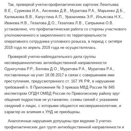
Так, проверкой учетно-профилактических карточек Леонтьева
В.Е., Сурикова И.А., Аксенова Д.В., Муратова Р.А., Марьенко Д.Б.,
Калмыкова В.В., Капустина А.П., Уразалиева Э.Р., Ильясова Н.Х.,
Иванова Н.В., Гезалова Д.О., Гезалова Л.В., Сапрыкина О.В.
установлено, что профилактическая работа со стороны участкового
уполномоченного и закрепленного по территориальности
оперативного сотрудника уголовного розыска, в период с октября
2018 года по апрель 2019 года не осуществлялась.
Проверкой учетно-наблюдательного дела группы
несовершеннолетних антиобщественной направленности
Одногулова Р.Р., Белова Д.О., Муратова Р.А., Муратова Р.А.,
поставленных на учет 18.08.2017 в связи с совершением ими
преступления, предусмотренного ст. 167 УК РФ, в нарушение
требований п. 8 Приложения № 3 приказа МВД России № 845
инспектором ОПДН ОМВД России по Приволжскому району круг
общения подростков не установлен, схемы связей с указанием
сведений о лицах, с которыми общаются несовершеннолетние, и
характер их влияния к УНД не приобщены.
Аналогичные нарушения допущены при ведении 3 учетно-
профилактических дел групп антиобщественной направленности и