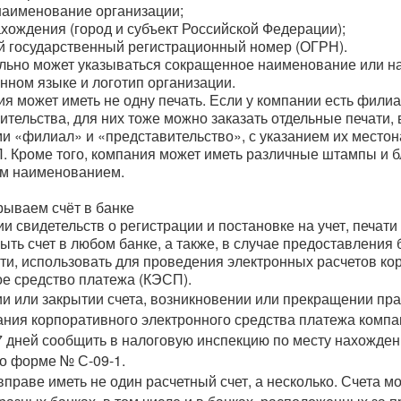
наименование организации;
ахождения (город и субъект Российской Федерации);
ой государственный регистрационный номер (ОГРН).
льно может указываться сокращенное наименование или 
нном языке и логотип организации.
я может иметь не одну печать. Если у компании есть фили
ительства, для них тоже можно заказать отдельные печати, 
и «филиал» и «представительство», с указанием их место
. Кроме того, компания может иметь различные штампы и б
м наименованием.
рываем счёт в банке
и свидетельств о регистрации и постановке на учет, печат
ыть счет в любом банке, а также, в случае предоставления 
ти, использовать для проведения электронных расчетов ко
ое средство платежа (КЭСП).
и или закрытии счета, возникновении или прекращении пр
ания корпоративного электронного средства платежа компа
 7 дней сообщить в налоговую инспекцию по месту нахожде
о форме № С-09-1.
праве иметь не один расчетный счет, а несколько. Счета мо