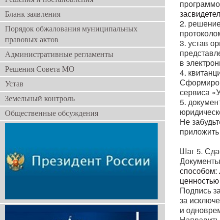
программо
засвидете
Бланк заявления
2. решени
Порядок обжалования муниципальных
протоколо
правовых актов
3. устав о
представл
Административные регламенты
в электрон
Решения Совета МО
4. квитанц
Сформиров
Устав
сервиса
«
Земельный контроль
5. докумен
юридическ
Общественные обсуждения
Не забудьт
приложить
Шаг 5. Сд
Документ
способом: 
ценностью
Подпись з
за исключе
и одноврем
Направить 