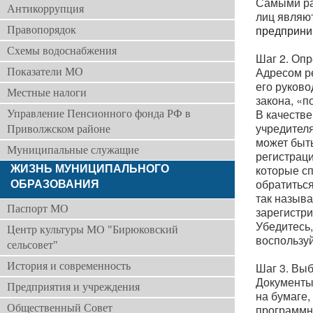
Самыми ра
Антикоррупция
лиц являю
предприни
Правопорядок
Схемы водоснабжения
Шаг
2. Опр
Адресом ре
Показатели МО
его руково
Местные налоги
закона, «
В качеств
Управление Пенсионного фонда РФ в
учредител
Приволжском районе
может быть
Муниципальные служащие
регистрац
ЖИЗНЬ МУНИЦИПАЛЬНОГО
которые с
ОБРАЗОВАНИЯ
обратиться
так называ
Паспорт МО
зарегистр
Убедитесь,
Центр культуры МО "Бирюковский
воспользу
сельсовет"
История и современность
Шаг 3. Вы
Документы 
Предприятия и учреждения
на бумаге,
Общественный Совет
программн