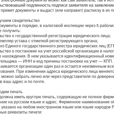
льствовавший подлинность подписи заявителя на заявлении
примет документы и выдаст (или направит) расписку в их п
лучаем свидетельство
окументы в порядке, в налоговой инспекции через 5 рабочи
 получить:
льство о государственной регистрации юридического лица;
земпляр устава с отметкой регистрирующего органа;
 из Единого государственного реестра юридических лиц (Е
льство о постановке на учет российской организации в нало
ее нахождения. В нем указывается идентификационный ном
тельщика — ИНН и код причины постановки на учет — КПП.
аивается организации один раз и остается неизменным вс
вования. При изменении адреса юридического лица меняетс
можно забрать лично или через представителя по доверенн
в ваш адрес и по почте.
одим печать
должна иметь круглую печать, содержащую ее полное фир
ние на русском языке и адрес. Фирменное наименование 
 указано на любом иностранном языке или языке народов Р
ные реквизиты печати: