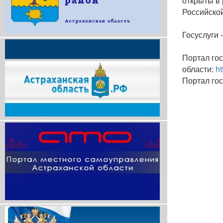
открыты в 
Российско
Госуслуги 
Портал го
области:
ht
Портал гос