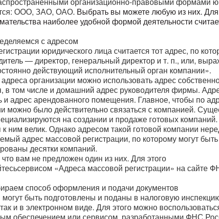
спространенными организационно-правовыми формами ю
тся:
ООО, ЗАО, ОАО
. Выбрать вы можете любую из них. Для
мательства наиболее удобной формой деятельности считае
еделяемся с адресом
гистрации юридического лица считается тот адрес, по кот
дитель — директор, генеральный директор и т. п., или, выр
постоянно действующий исполнительный орган компании».
е адреса организации можно использовать адрес собственн
я, в том числе и домашний адрес руководителя фирмы. Адр
 и адрес арендованного помещения. Главное, чтобы по ад
ии можно было действительно связаться с компанией. Сущ
пециализируются на создании и продаже готовых компаний.
 к ним велик. Однако адресом такой готовой компании нере
емый адрес массовой регистрации, по которому могут быть
ированы десятки компаний.
 что вам не предложен один из них. Для этого
йтесь
сервисом
«Адреса массовой регистрации» на сайте Ф
бираем способ оформления и подачи документов
могут быть подготовлены и поданы в налоговую инспекцию
 так
и в электронном виде. Для этого можно воспользовать
ым обеспечением или сервисом, разработанными ФНС Рос