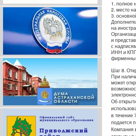
1. полное 
2. место н
3. основн
Дополните
на иностра
Организаци
и представ
с надписям
ИНН и КПП
фирменны
Шаг
8. Отк
При наличи
может откр
возможнос
электронн
Об открыти
использов
в течение
подается
п
Компания в