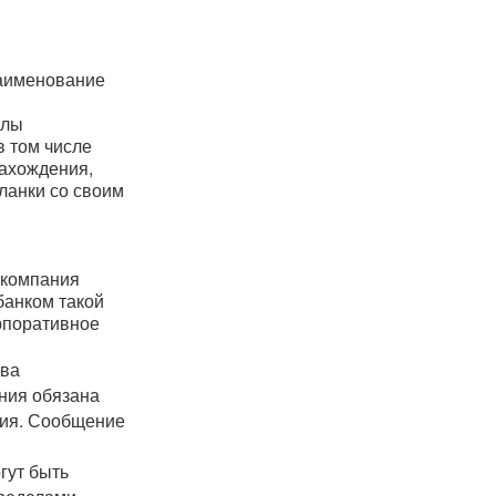
наименование
алы
в том числе
нахождения,
ланки со своим
и компания
банком такой
рпоративное
ава
ния обязана
ния. Сообщение
гут быть