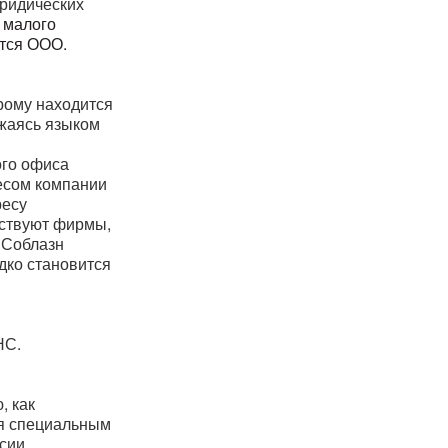
ридических
 малого
тся ООО.
орому находится
ажаясь языком
ого офиса
есом компании
ресу
ествуют фирмы,
 Соблазн
дко становится
НС.
, как
ся специальным
сии.