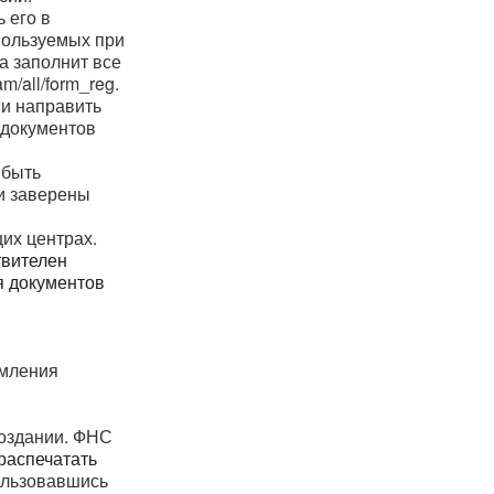
 его в
пользуемых при
а заполнит все
m/all/form_reg.
 и направить
 документов
 быть
и заверены
их центрах.
твителен
я документов
рмления
создании. ФНС
распечатать
ользовавшись