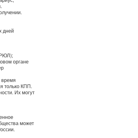
.
олучении.
х дней
ГРЮЛ);
говом органе
ер
е время
я только КПП.
ости. Их могут
менное
общества может
оссии.