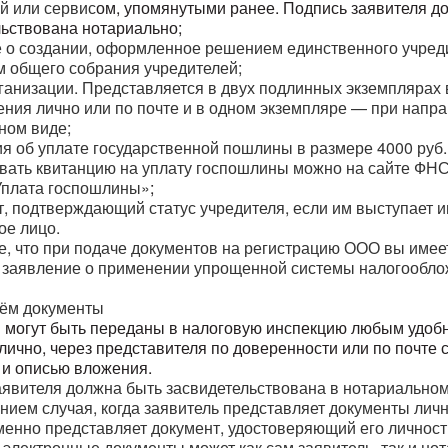
й или сервис
ом, упомянутыми ранее. Подпись заявителя д
льствована нотариально;
е о создании, оформлен
ное решением единственного учред
м общего собрания учредителей;
рганизации. Представляется в двух подлинных экземплярах 
ения лично или по почте и в одном экземпляре — при напр
ном виде;
ия об уплате государственной пошлины в размере 4000 руб.
ать квитанцию на уплату госпошлины можно на сайте ФН
Уплата госпошлины»
;
т, подтверждающий статус учредителя, если им выступает 
ое лицо.
е, что при подаче документов на регистрацию ООО вы имее
 заявление о применении
упрощенной системы налогообл
аём документы
ы
могут быть переданы в налоговую инспекцию любым удоб
лично, через представителя по доверенности или по почте 
 и описью вложения.
аявителя должна быть засвидетельствована в нотариальном
нием случая, когда заявитель представляет документы лич
енно представляет документ, удостоверяющий его личност
электронные документы может как сам заявитель, так и
нот