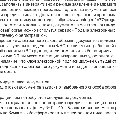
 з
аполнить в интерактивном режиме заявление и направить
 инспекцию поможет программа подготовки документов, ис
и юридических лиц. Достаточно ввести данные, и программ
чать программу можно здесь https://www.nalog.ru/rn77/progra
 п
одготовить полный пакет документов в электронном виде
оговый орган можно используя сервис «Подача электронных
рственную регистрацию».
ровании электронного пакета образцы документов должны
ваны с учетом определенных ФНС технических требований 
й подписью (ЭП) руководителя компании, либо нотариуса.
личную ЭП вы можете в специализированных удостоверяющ
нимание, что к
люч электронной подписи должен быть дейс
 подписания электронного документа и на день направлени
й орган.
рмируем пакет документов
одготовки документов зависит от выбранного способа офо
трации вам потребуются следующие документы:
ие о государственной регистрации юридического лица при 
ет использовать
форму № Р11001
. Бланк заявления можно 
ь на бумаге, либо сформировать в электронном виде,
восп