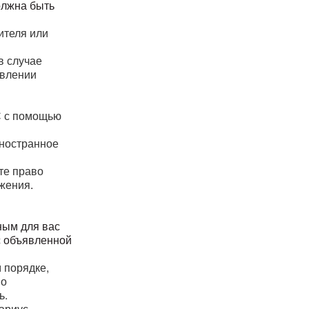
олжна быть
ителя или
в случае
авлении
С с помощью
иностранное
те право
ожения
.
ным для вас
с объявленной
 порядке,
но
ь.
ариус
,