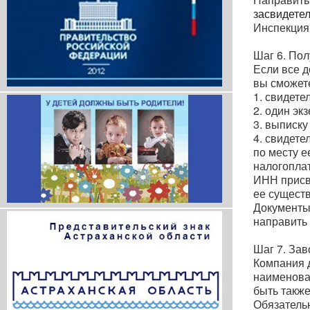
засвидете
Инспекция 
Шаг 6. По
Если все д
вы сможете
1. свидете
2. один эк
3. выписку
4. свидете
по месту 
налогопла
ИНН присв
ее сущест
Документы 
направить 
Шаг 7. Зав
Компания 
наименова
быть также
Обязатель