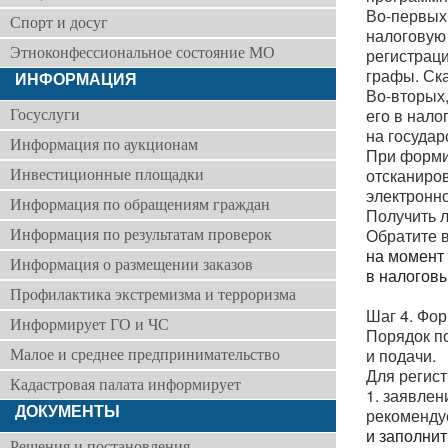
Во-первых,
Спорт и досуг
налоговую
Этноконфессиональное состояние МО
регистраци
графы. Ска
ИНФОРМАЦИЯ
Во-вторых,
его в нал
Госуслуги
на госуда
Информация по аукционам
При форми
отсканиро
Инвестиционные площадки
электронно
Информация по обращениям граждан
Получить 
Обратите в
Информация по результатам проверок
на момент
Информация о размещении заказов
в налоговы
Профилактика экстремизма и терроризма
Шаг 4. Фо
Информирует ГО и ЧС
Порядок п
и подачи.
Малое и среднее предпринимательство
Для регис
Кадастровая палата информирует
1. заявлен
ДОКУМЕНТЫ
рекоменду
и заполнит
Решения и постановления