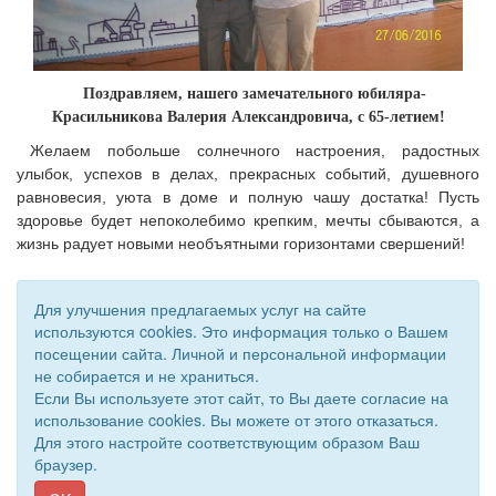
Поздравляем, нашего замечательного юбиляра-
Красильникова Валерия Александровича, с 65-летием!
Желаем побольше солнечного настроения, радостных
улыбок, успехов в делах, прекрасных событий, душевного
равновесия, уюта в доме и полную чашу достатка! Пусть
здоровье будет непоколебимо крепким, мечты сбываются, а
жизнь радует новыми необъятными горизонтами свершений!
Для улучшения предлагаемых услуг на сайте
используются cookies. Это информация только о Вашем
посещении сайта. Личной и персональной информации
не собирается и не храниться.
Если Вы используете этот сайт, то Вы даете согласие на
использование cookies. Вы можете от этого отказаться.
Для этого настройте соответствующим образом Ваш
© 2018 - 2026 Администрация МО "Бирюковский сельсовет".
браузер.
Все права защищены.
Сайт создан при поддержке «
Информационная сеть RD
»