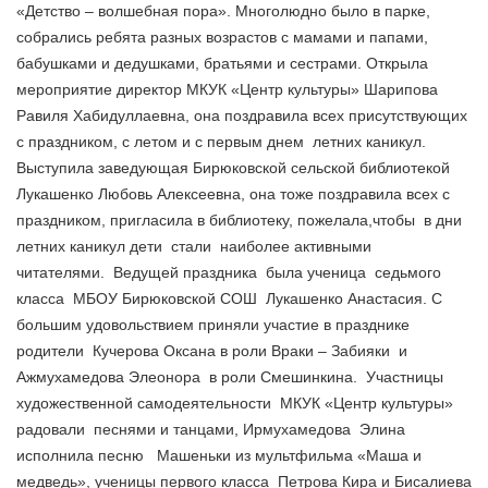
«Детство – волшебная пора». Многолюдно было в парке,
собрались ребята разных возрастов с мамами и папами,
бабушками и дедушками, братьями и сестрами. Открыла
мероприятие директор МКУК «Центр культуры» Шарипова
Равиля Хабидуллаевна, она поздравила всех присутствующих
с праздником, с летом и с первым днем летних каникул.
Выступила заведующая Бирюковской сельской библиотекой
Лукашенко Любовь Алексеевна, она тоже поздравила всех с
праздником, пригласила в библиотеку, пожелала,чтобы в дни
летних каникул дети стали наиболее активными
читателями.
Ведущей праздника была ученица седьмого
класса МБОУ Бирюковской СОШ Лукашенко Анастасия. С
большим удовольствием приняли участие в празднике
родители Кучерова Оксана в роли Враки – Забияки и
Ажмухамедова Элеонора в роли Смешинкина. Участницы
художественной самодеятельности МКУК «Центр культуры»
радовали песнями и танцами, Ирмухамедова Элина
исполнила песню Машеньки из мультфильма «Маша и
медведь», ученицы первого класса Петрова Кира и Бисалиева