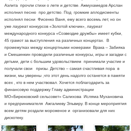
Аэлита прочли стихи о лете и детстве. Ажмухамедов Арслан
исполнил песню про детство. Под громкие аплодисменты
исполнял песни Фисенко Ваня, ему всего восемь лет, но он
уже лауреат конкурсов «Золотой ключик», лауреат
международного конкурса «Созвездие дружбы» имеет кубки,
45 грамот за выступления на различных концертах.
В
промежутках между концертными номерами Врака – Забияка
и Смешинкин проводили различные конкурсы, игры и загадки с
детьми, дети с большим удовольствием принимали участие и
получали свои призы. Детство – самая счастливая пора в
жизни, мы уверены ,что этот день надолго останется в памяти
всех , кто в нем участвовал. Хочется поблагодарить за
финансовую поддержку Главу администрации
МО»Бирюковский сельсовет» Салихова Исляма Мухановича
и предпринимателя Ажгалиеву Эльвиру. В конце мероприятия
всем детям роздали мороженое и организовали для них
дискотеку.