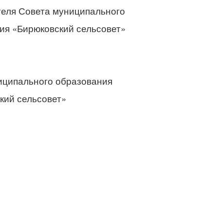
еля Совета муниципального
ования «Бирюковский сел
иципального образования
ковский сельсовет» И.М.С