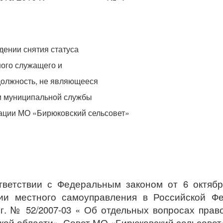
. Бирюков
дении снятия статуса
ого служащего и
должность, не являющееся
 муниципальной службы
ации МО «Бирюковский сельсовет»
тветствии с Федеральным законом от 6 октяб
ии местного самоуправления в Российской Фе
7 г. № 52/2007-03 « Об отдельных вопросах пра
кой области». Совет МО «Бирюковский сельсовет