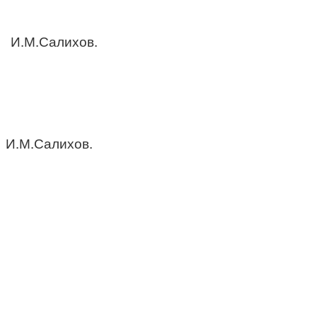
ьсовет» И.М.Салихов.
алихов.