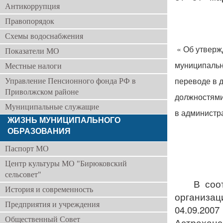
Антикоррупция
с
Правопорядок
Схемы водоснабжения
« Об утверж
Показатели МО
муниципальн
Местные налоги
переводе в 
Управление Пенсионного фонда РФ в
Приволжском районе
должностями
Муниципальные служащие
в администр
ЖИЗНЬ МУНИЦИПАЛЬНОГО
ОБРАЗОВАНИЯ
Паспорт МО
Центр культуры МО "Бирюковский
сельсовет"
В соо
История и современность
организац
Предприятия и учреждения
04.09.200
Общественный Совет
Астраханс