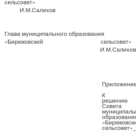
сельсовет»
И.М.Салихов
Глава муниципального образования
«Бирюковский сельсовет»
И.М.Салихов
Приложени
К
решению
Совета
муниципаль
образовани
«Бирюковск
сельсовет»
_
___________