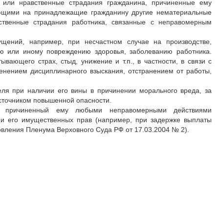
 или нравственные страдания гражданина, причиненные ему
ющими на принадлежащие гражданину другие нематериальные
ственные страдания работника, связанные с неправомерным
ений, например, при несчастном случае на производстве,
ю или иному повреждению здоровья, заболеванию работника.
ающего страх, стыд, унижение и т.п., в частности, в связи с
енением дисциплинарного взыскания, отстранением от работы,
еля при наличии его вины в причинении морального вреда, за
источником повышенной опасности.
д, причиненный ему любыми неправомерными действиями
нии его имущественных прав (например, при задержке выплаты
овления Пленума Верховного Суда РФ от 17.03.2004 № 2).