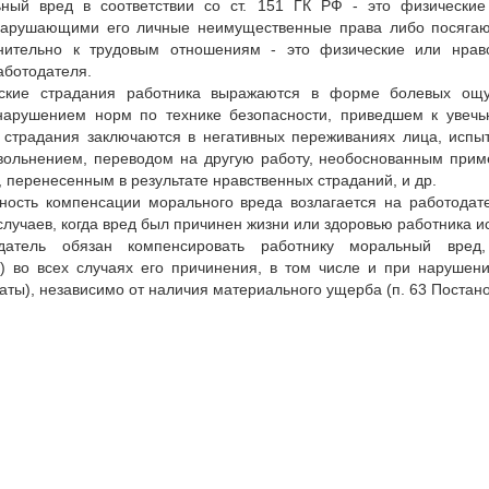
ный вред в соответствии со ст. 151 ГК РФ - это физические
нарушающими его личные неимущественные права либо посяга
нительно к трудовым отношениям - это физические или нрав
аботодателя.
ские страдания работника выражаются в форме болевых ощущ
нарушением норм по технике безопасности, приведшем к увечь
страдания заключаются в негативных переживаниях лица, испытыв
вольнением, переводом на другую работу, необоснованным прим
 перенесенным в результате нравственных страданий, и др.
ность компенсации морального вреда возлагается на работодат
лучаев, когда вред был причинен жизни или здоровью работника 
одатель обязан компенсировать работнику моральный вре
м) во всех случаях его причинения, в том числе и при наруше
аты), независимо от наличия материального ущерба (п. 63 Постан