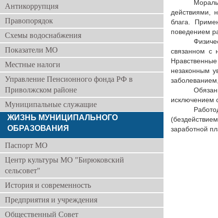
Мораль
Антикоррупция
действиями, 
Правопорядок
блага. Приме
поведением р
Схемы водоснабжения
Физиче
Показатели МО
связанном с 
Нравственные 
Местные налоги
незаконным у
Управление Пенсионного фонда РФ в
заболеванием,
Приволжском районе
Обязан
исключением с
Муниципальные служащие
Работ
ЖИЗНЬ МУНИЦИПАЛЬНОГО
(бездействие
ОБРАЗОВАНИЯ
заработной пл
Паспорт МО
Центр культуры МО "Бирюковский
сельсовет"
История и современность
Предприятия и учреждения
Общественный Совет