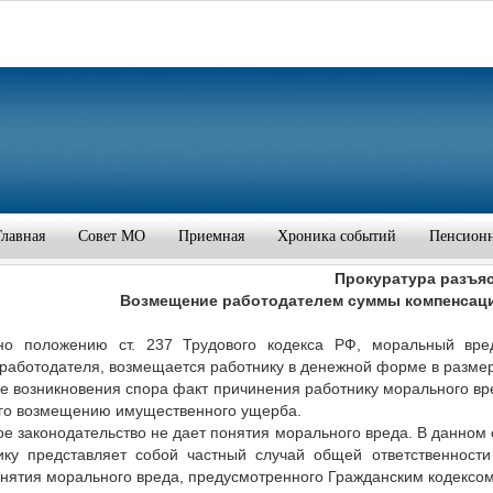
Главная
Совет МО
Приемная
Хроника событий
Пенсион
Прокуратура разъя
Возмещение работодателем суммы компенсаци
но положению ст. 237 Трудового кодекса РФ, моральный вре
работодателя, возмещается работнику в денежной форме в размер
ае возникновения спора факт причинения работнику морального в
го возмещению имущественного ущерба.
ое законодательство не дает понятия морального вреда. В данном
ику представляет собой частный случай общей ответственност
онятия морального вреда, предусмотренного Гражданским кодексо