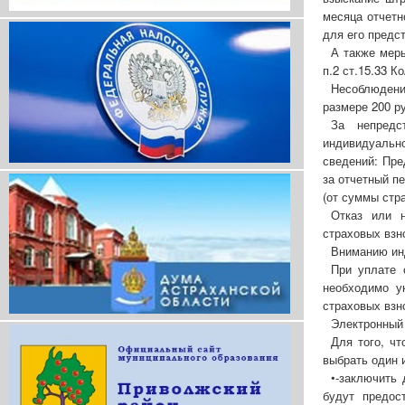
месяца отчетн
для его предст
А также мер
п.2 ст.15.33 К
Несоблюдени
размере 200 р
За непредс
индивидуально
сведений: Пре
за отчетный п
(от суммы стр
Отказ или н
страховых взн
Вниманию ин
При уплате 
необходимо у
страховых взн
Электронный
Для того, ч
выбрать один 
•-заключить 
будут предос