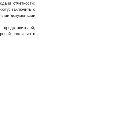
дачи отчетности;
роту; заключить с
нными документами
представителей,
фровой подписью в