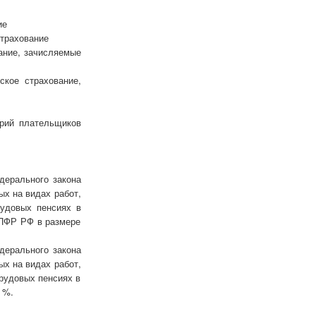
ие
страхование
вание, зачисляемые
ское страхование,
й плательщиков
дерального закона
ых на видах работ,
рудовых пенсиях в
 ПФР РФ в размере
дерального закона
ых на видах работ,
трудовых пенсиях в
 %.