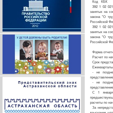
Код КБК
392 1 02 02
занятых на со
закона "О тр
Российской Фе
392 1 02 02
занятых на со
закона "О тр
Российской Фе
Форма отчетн
Расчет по н
Срок предста
Ежеквартальн
- не поздн
представление
- не поздн
представление
С 1 января
предшествующ
расчеты по на
За непредст
взыскание штр