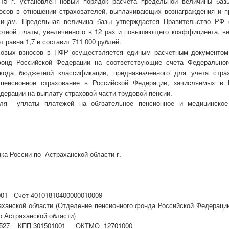
015 г. установлен новый порядок расчета предельной величины баз
осов в отношении страхователей, выплачивающих вознаграждения и 
ицам. Предельная величина базы утверждается Правительство РФ 
отной платы, увеличенного в 12 раз и повышающего коэффициента, ве
т равна 1,7 и составит 711 000 рублей.
ховых взносов в ПФР осуществляется единым расчетным документом
онд Российской Федерации на соответствующие счета Федерального
кода бюджетной классификации, предназначенного для учета стра
 пенсионное страхование в Российской Федерации, зачисляемых в
дерации на выплату страховой части трудовой пенсии.
для уплаты платежей на обязательное пенсионное и медицинско
а России по Астраханской области г.
01 Счет 40101810400000010009
аханской области (Отделение пенсионного фонда Российской Федерации
о Астраханской области)
5527 КПП 301501001 ОКТМО 12701000