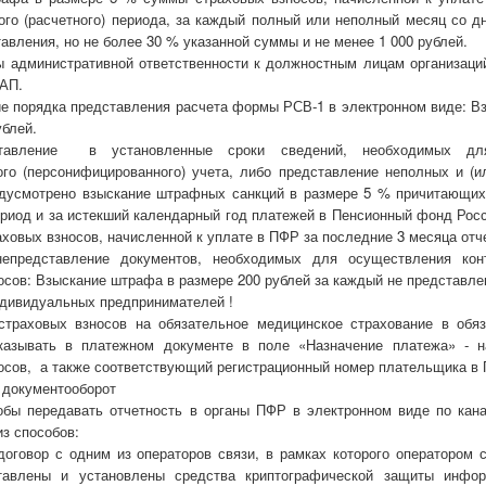
ого (расчетного) периода, за каждый полный или неполный месяц со дн
авления, но не более 30 % указанной суммы и не менее 1 000 рублей.
ы административной ответственности к должностным лицам организаций
оАП.
е порядка представления расчета формы РСВ-1 в электронном виде: В
ублей.
тавление в установленные сроки сведений, необходимых дл
го (персонифицированного) учета, либо представление неполных и (и
дусмотрено взыскание штрафных санкций в размере 5 % причитающих
ериод и за истекший календарный год платежей в Пенсионный фонд Рос
аховых взносов, начисленной к уплате в ПФР за последние 3 месяца отче
епредставление документов, необходимых для осуществления кон
осов: Взыскание штрафа в размере 200 рублей за каждый не представле
дивидуальных предпринимателей !
страховых взносов на обязательное медицинское страхование в обя
казывать в платежном документе в поле «Назначение платежа» - н
осов, а также соответствующий регистрационный номер плательщика в
 документооборот
тобы передавать отчетность в органы ПФР в электронном виде по кан
из способов:
договор с одним из операторов связи, в рамках которого оператором 
тавлены и установлены средства криптографической защиты инфор