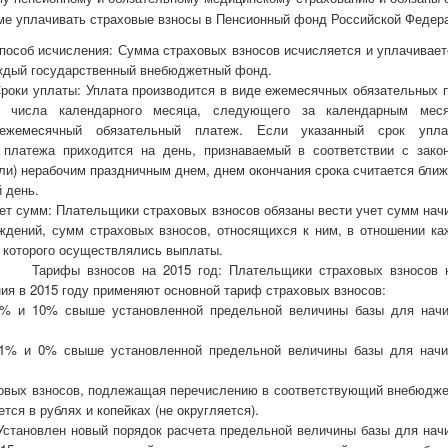
ме уплачивать страховые взносы в Пенсионный фонд Российской Федер
исления: Сумма страховых взносов исчисляется и уплачиваетс
ждый государственный внебюджетный фонд.
ты: Уплата производится в виде ежемесячных обязательных пла
о числа календарного месяца, следующего за календарным мес
 ежемесячный обязательный платеж. Если указанный срок упла
о платежа приходится на день, признаваемый в соответствии с зак
ли) нерабочим праздничным днем, днем окончания срока считается бл
 день.
 Плательщики страховых взносов обязаны вести учет сумм начи
ждений, сумм страховых взносов, относящихся к ним, в отношении ка
у которого осуществлялись выплаты.
носов на 2015 год: Плательщики страховых взносов на
ия в 2015 году применяют основной тариф страховых взносов:
% и 10% свыше установленной предельной величины базы для начи
1% и 0% свыше установленной предельной величины базы для начи
овых взносов, подлежащая перечислению в соответствующий внебюдже
тся в рублях и копейках (не округляется).
 новый порядок расчета предельной величины базы для начис