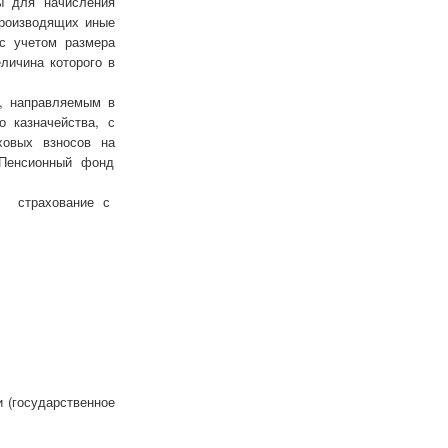
ы для начисления
производящих иные
с учетом размера
личина которого в
, направляемым в
 казначейства, с
ховых взносов на
 Пенсионный фонд
е страхование с
 (государственное