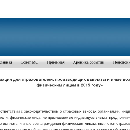
Главная
Совет МО
Приемная
Хроника событий
Пенсион
ация для страхователей, производящих выплаты и иные во
физическим лицам в 2015 году»
вии с законодательством о страховых взносах организации, инд
тели, физические лица, не признаваемые индивидуальными
предприним
е выплаты и иные вознаграждения физическим лицам, являются страхо
у пенсионному и обязательному медицинскому страхованию и обязаны 