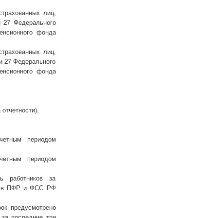
страхованных лиц,
и 27 Федерального
енсионного фонда
страхованных лиц,
ьи 27 Федерального
енсионного фонда
отчетности).
тчетным периодом
тчетным периодом
ь работников за
ь в ПФР и ФСС РФ
рок предусмотрено
 за последние три