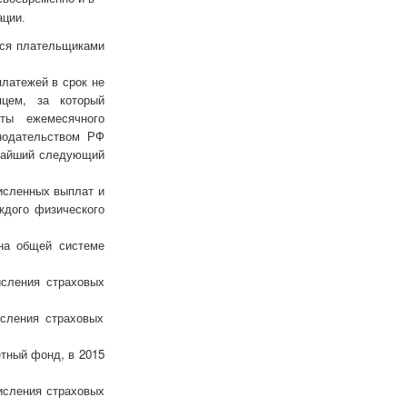
ации.
я плательщиками
тежей в срок не
яцем, за который
ты ежемесячного
онодательством РФ
ижайший следующий
сленных выплат и
ждого физического
 общей системе
сления страховых
сления страховых
тный фонд, в 2015
ления страховых