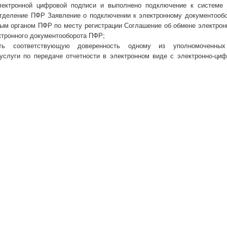
лектронной цифровой подписи и выполнено подключение к системе с
тделение ПФР Заявление о подключении к электронному документообо
ым органом ПФР по месту регистрации Соглашение об обмене электро
ктронного документооборота ПФР;
вить соответствующую доверенность одному из уполномоченных 
слуги по передаче отчетности в электронном виде с электронно-ци