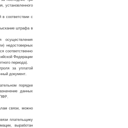
я, установленного
 в соответствии с
зыскание штрафа в
я осуществления
ли) недостоверных
ся соответственно
сийской Федерации
тного периода).
троля за уплатой
нный документ.
зательном порядке
азначение данных
 ПФР.
алам связи, можно
связи плательщику
мации, выработан