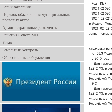
Код КБК
Бланк заявления
392 1 02 020
392 1 02 020
Порядок обжалования муниципальных
392 1 02 021
правовых актов
в бюджет Фед
Административные регламенты
3921 02 021
зачисляемые 
Решения Совета МО
Устав
Дополните
страховых взно
Земельный контроль
(ст.58.3 Фед
Общественные обсуждения
В 2015 году:
- Для плател
№212-ФЗ, в от
указанных в п
Российской Фе
– 9 %.
- Для плател
№212-ФЗ, в от
указанных в п
Российской Фе