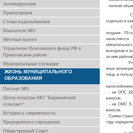
Антикоррупция
полном объе
Правопорядок
Способ исч
отдельно в ка
Схемы водоснабжения
Сроки упла
Показатели МО
позднее 15-г
начисляется
Местные налоги
обязательног
Управление Пенсионного фонда РФ в
выходным и (и
Приволжском районе
за ним рабочий
Учет сумм:
Муниципальные служащие
иных вознагра
ЖИЗНЬ МУНИЦИПАЛЬНОГО
лица, в польз
ОБРАЗОВАНИЯ
Тарифы вз
налогообложен
Паспорт МО
- на ОПС 22
Центр культуры МО "Бирюковский
взносов;
- на ОМС 5,
сельсовет"
взносов.
История и современность
Сумма страх
году определяе
Предприятия и учреждения
Установлен
Общественный Совет