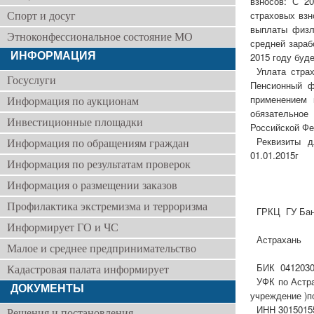
взносов: С 2
страховых взн
Спорт и досуг
выплаты физл
Этноконфессиональное состояние МО
средней зараб
ИНФОРМАЦИЯ
2015 году буде
Уплата стра
Госуслуги
Пенсионный ф
применением 
Информация по аукционам
обязательное
Инвестиционные площадки
Российской Фе
Реквизиты 
Информация по обращениям граждан
01.01.2015г
Информация по результатам проверок
Информация о размещении заказов
Профилактика экстремизма и терроризма
ГРКЦ ГУ Банк
Информирует ГО и ЧС
Астрахань
Малое и среднее предпринимательство
БИК 0412030
Кадастровая палата информирует
УФК по Астр
ДОКУМЕНТЫ
учреждение )п
ИНН 301501
Решения и постановления