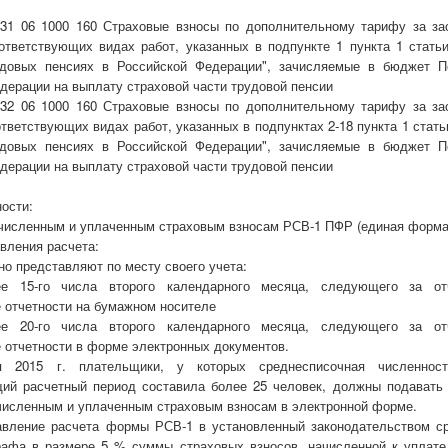
131 06 1000 160 Страховые взносы по дополнительному тарифу за за
ответствующих видах работ, указанных в подпункте 1 пункта 1 стать
удовых пенсиях в Российской Федерации", зачисляемые в бюджет П
дерации на выплату страховой части трудовой пенсии
132 06 1000 160 Страховые взносы по дополнительному тарифу за за
ответствующих видах работ, указанных в подпунктах 2-18 пункта 1 стат
удовых пенсиях в Российской Федерации", зачисляемые в бюджет П
дерации на выплату страховой части трудовой пенсии
ости:
ачисленным и уплаченным страховым взносам РСВ-1 ПФР (единая форма 
вления расчета:
о представляют по месту своего учета:
ее 15-го числа второго календарного месяца, следующего за о
 отчетности на бумажном носителе
ее 20-го числа второго календарного месяца, следующего за о
 отчетности в форме электронных документов.
 2015 г. плательщики, у которых среднесписочная численност
ий расчетный период составила более 25 человек, должны подават
численным и уплаченным страховым взносам в электронной форме.
авление расчета формы РСВ-1 в установленный законодательством с
афа в размере 5 % суммы страховых взносов, начисленной к уплате