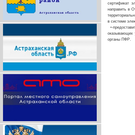
сертификат э
направить в О
территориальн
в системе эле
•-предоста
оказывающих у
органы ПФР.